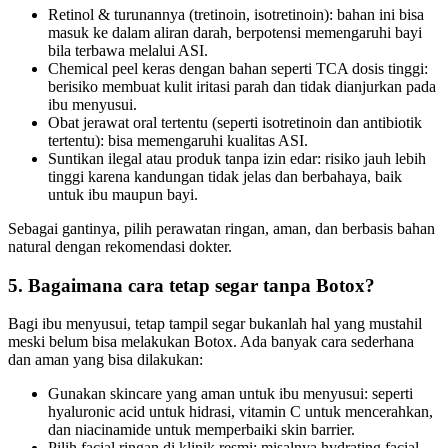
Retinol & turunannya (tretinoin, isotretinoin): bahan ini bisa
masuk ke dalam aliran darah, berpotensi memengaruhi bayi
bila terbawa melalui ASI.
Chemical peel keras dengan bahan seperti TCA dosis tinggi:
berisiko membuat kulit iritasi parah dan tidak dianjurkan pada
ibu menyusui.
Obat jerawat oral tertentu (seperti isotretinoin dan antibiotik
tertentu): bisa memengaruhi kualitas ASI.
Suntikan ilegal atau produk tanpa izin edar: risiko jauh lebih
tinggi karena kandungan tidak jelas dan berbahaya, baik
untuk ibu maupun bayi.
Sebagai gantinya, pilih perawatan ringan, aman, dan berbasis bahan
natural dengan rekomendasi dokter.
5. Bagaimana cara tetap segar tanpa Botox?
Bagi ibu menyusui, tetap tampil segar bukanlah hal yang mustahil
meski belum bisa melakukan Botox. Ada banyak cara sederhana
dan aman yang bisa dilakukan:
Gunakan skincare yang aman untuk ibu menyusui: seperti
hyaluronic acid untuk hidrasi, vitamin C untuk mencerahkan,
dan niacinamide untuk memperbaiki skin barrier.
Pilih facial ringan di klinik resmi: misalnya hydrating facial