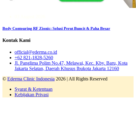
03 August 2026
Body Contouring RF Zionic: Solusi Perut Buncit & Paha Besar
Kontak Kami
official@ederma.co.id
+62 821-1828-5260
Jl. Panglima Polim No.47, Melawai, Kec. Kby. Baru, Kota
Jakarta Selatan, Daerah Khusus Ibukota Jakarta 12160
©
Ederma Clinic Indonesia
2026 | All Rights Reserved
Syarat & Ketentuan
Kebijakan Privasi