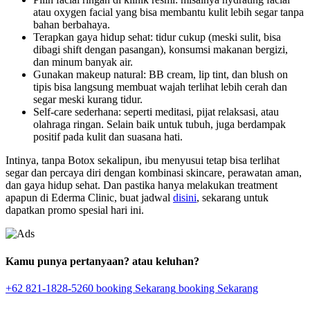
atau oxygen facial yang bisa membantu kulit lebih segar tanpa
bahan berbahaya.
Terapkan gaya hidup sehat: tidur cukup (meski sulit, bisa
dibagi shift dengan pasangan), konsumsi makanan bergizi,
dan minum banyak air.
Gunakan makeup natural: BB cream, lip tint, dan blush on
tipis bisa langsung membuat wajah terlihat lebih cerah dan
segar meski kurang tidur.
Self-care sederhana: seperti meditasi, pijat relaksasi, atau
olahraga ringan. Selain baik untuk tubuh, juga berdampak
positif pada kulit dan suasana hati.
Intinya, tanpa Botox sekalipun, ibu menyusui tetap bisa terlihat
segar dan percaya diri dengan kombinasi skincare, perawatan aman,
dan gaya hidup sehat. Dan pastika hanya melakukan treatment
apapun di Ederma Clinic, buat jadwal
disini
, sekarang untuk
dapatkan promo spesial hari ini.
Kamu punya pertanyaan? atau keluhan?
+62 821-1828-5260
booking Sekarang
booking Sekarang