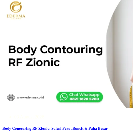
03 August 2026
Body Contouring RF Zionic: Solusi Perut Buncit & Paha Besar