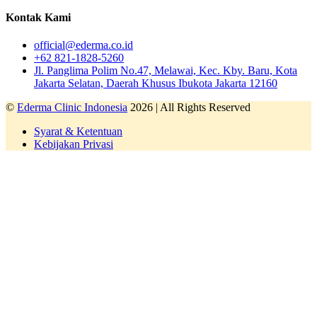
Kontak Kami
official@ederma.co.id
+62 821-1828-5260
Jl. Panglima Polim No.47, Melawai, Kec. Kby. Baru, Kota
Jakarta Selatan, Daerah Khusus Ibukota Jakarta 12160
©
Ederma Clinic Indonesia
2026 | All Rights Reserved
Syarat & Ketentuan
Kebijakan Privasi