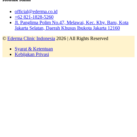
official@ederma.co.id
+62 821-1828-5260
Jl. Panglima Polim No.47, Melawai, Kec. Kby. Baru, Kota
Jakarta Selatan, Daerah Khusus Ibukota Jakarta 12160
©
Ederma Clinic Indonesia
2026 | All Rights Reserved
Syarat & Ketentuan
Kebijakan Privasi