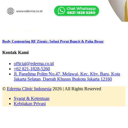
03 August 2026
Body Contouring RF Zionic: Solusi Perut Buncit & Paha Besar
Kontak Kami
official@ederma.co.id
+62 821-1828-5260
Jl. Panglima Polim No.47, Melawai, Kec. Kby. Baru, Kota
Jakarta Selatan, Daerah Khusus Ibukota Jakarta 12160
©
Ederma Clinic Indonesia
2026 | All Rights Reserved
Syarat & Ketentuan
Kebijakan Privasi