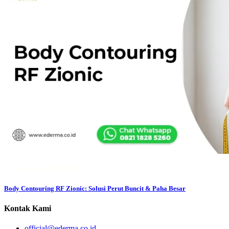
03 August 2026
Body Contouring RF Zionic: Solusi Perut Buncit & Paha Besar
Kontak Kami
official@ederma.co.id