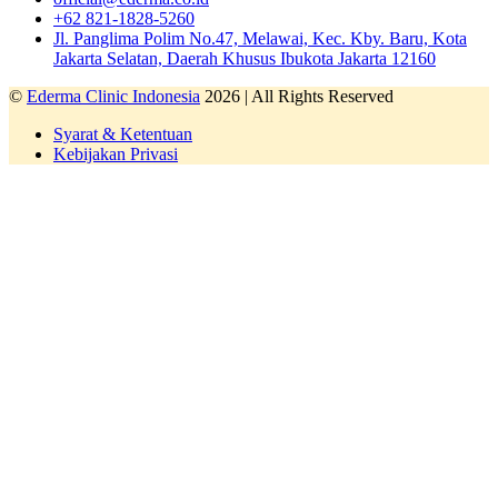
+62 821-1828-5260
Jl. Panglima Polim No.47, Melawai, Kec. Kby. Baru, Kota
Jakarta Selatan, Daerah Khusus Ibukota Jakarta 12160
©
Ederma Clinic Indonesia
2026 | All Rights Reserved
Syarat & Ketentuan
Kebijakan Privasi