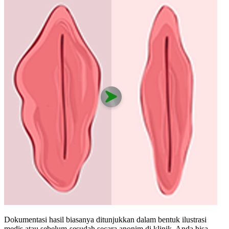
Dokumentasi hasil biasanya ditunjukkan dalam bentuk ilustrasi
medis atau sebelum-sesudah secara anonim di klinik. Anda bisa