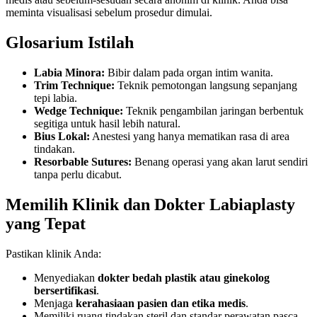
meminta visualisasi sebelum prosedur dimulai.
Glosarium Istilah
Labia Minora:
Bibir dalam pada organ intim wanita.
Trim Technique:
Teknik pemotongan langsung sepanjang
tepi labia.
Wedge Technique:
Teknik pengambilan jaringan berbentuk
segitiga untuk hasil lebih natural.
Bius Lokal:
Anestesi yang hanya mematikan rasa di area
tindakan.
Resorbable Sutures:
Benang operasi yang akan larut sendiri
tanpa perlu dicabut.
Memilih Klinik dan Dokter Labiaplasty
yang Tepat
Pastikan klinik Anda:
Menyediakan
dokter bedah plastik atau ginekolog
bersertifikasi
.
Menjaga
kerahasiaan pasien dan etika medis
.
Memiliki ruang tindakan steril dan standar perawatan pasca