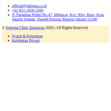
official@ederma.co.id
+62 821-1828-5260
Jl. Panglima Polim No.47, Melawai, Kec. Kby. Baru, Kota
Jakarta Selatan, Daerah Khusus Ibukota Jakarta 12160
©
Ederma Clinic Indonesia
2026 | All Rights Reserved
Syarat & Ketentuan
Kebijakan Privasi